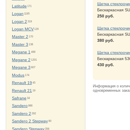
Щетка стеклоочи
Latitude
171
Бескаркасная S
Logan
1195
250 руб.
Logan 2
319
Щетка стеклоочи
Logan MCV
129
Бескаркасная S
Master 2
170
380 руб.
Master 3
138
Megane 1
Щетка стеклоочи
499
Бескаркасная 53
Megane 2
1201
430 руб.
Megane 3
607
Modus
174
Renault 19
45
Информация о количе
одновременных заказ
Renault 21
19
Safrane
34
Sandero
986
Sandero 2
292
Sandero 2 Stepway
90
Sandero Stepway
356