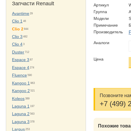
Запчасти Renault
Артикул
Группа
Avantime
29
Модели
Clio 1
46
Примечание
Clio 2
844
Производитель
Clio 3
482
Аналоги
Clio 4
3
Duster
712
Цена
Espace 3
87
Espace 4
274
Fluence
590
Kangoo 1
963
Kangoo 2
521
Позвоните нам
Koleos
389
+7 (499) 
Laguna 1
197
Laguna 2
563
Laguna 3
378
Похожие тов
Largus
253