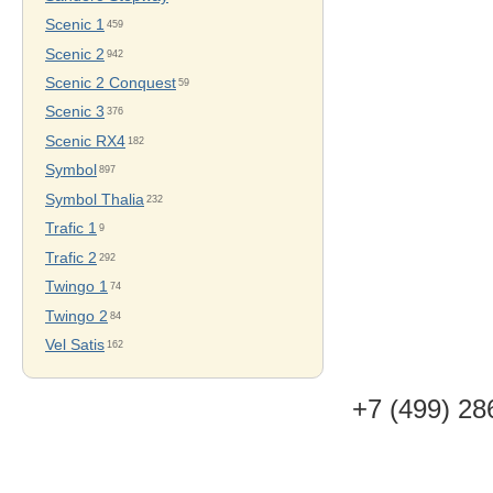
Scenic 1
459
Scenic 2
942
Scenic 2 Conquest
59
Scenic 3
376
Scenic RX4
182
Symbol
897
Symbol Thalia
232
Trafic 1
9
Trafic 2
292
Twingo 1
74
Twingo 2
84
Vel Satis
162
+7 (499) 28