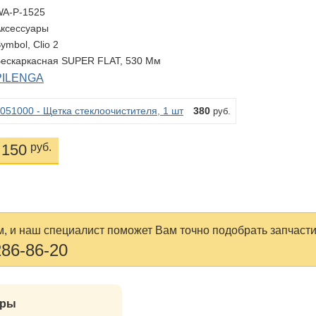
WA-P-1525
Аксессуары
Symbol, Clio 2
Бескаркасная SUPER FLAT, 530 Мм
PILENGA
051000 - Щетка стеклоочистителя, 1 шт
380
руб.
150
руб.
, и наш специалист поможет Вам точно подобрать запчасти
286-86-20
ары