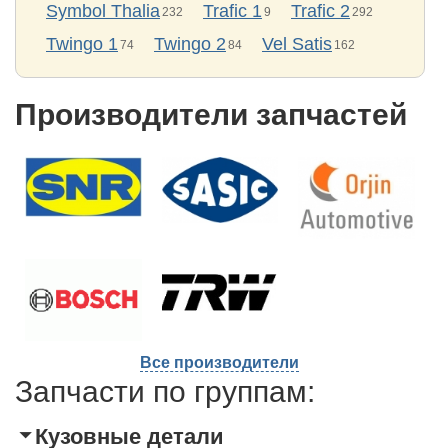
Symbol Thalia
Trafic 1
Trafic 2
232
9
292
Twingo 1
Twingo 2
Vel Satis
74
84
162
Производители запчастей
Все производители
Запчасти по группам:
Кузовные детали