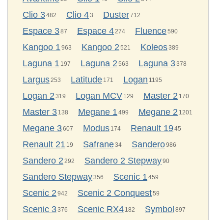
Clio 3
Clio 4
Duster
482
3
712
Espace 3
Espace 4
Fluence
87
274
590
Kangoo 1
Kangoo 2
Koleos
963
521
389
Laguna 1
Laguna 2
Laguna 3
197
563
378
Largus
Latitude
Logan
253
171
1195
Logan 2
Logan MCV
Master 2
319
129
170
Master 3
Megane 1
Megane 2
138
499
1201
Megane 3
Modus
Renault 19
607
174
45
Renault 21
Safrane
Sandero
19
34
986
Sandero 2
Sandero 2 Stepway
292
90
Sandero Stepway
Scenic 1
356
459
Scenic 2
Scenic 2 Conquest
942
59
Scenic 3
Scenic RX4
Symbol
376
182
897