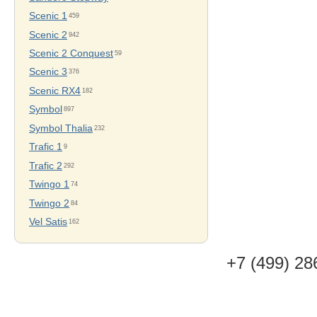
Scenic 1
459
Scenic 2
942
Scenic 2 Conquest
59
Scenic 3
376
Scenic RX4
182
Symbol
897
Symbol Thalia
232
Trafic 1
9
Trafic 2
292
Twingo 1
74
Twingo 2
84
Vel Satis
162
+7 (499) 28