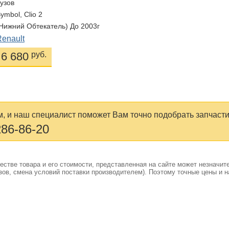
Кузов
Symbol, Clio 2
(нижний Обтекатель) До 2003г
Renault
6 680
руб.
, и наш специалист поможет Вам точно подобрать запчасти
286-86-20
стве товара и его стоимости, представленная на сайте может незначит
ов, смена условий поставки производителем). Поэтому точные цены и н