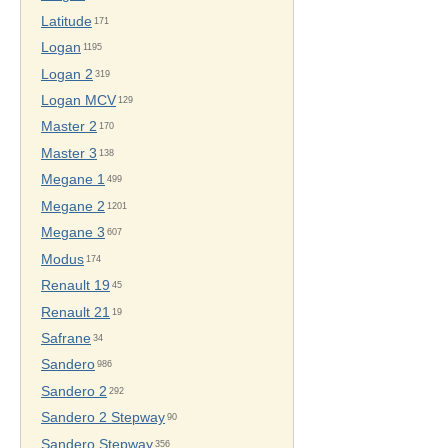
Latitude
171
Logan
1195
Logan 2
319
Logan MCV
129
Master 2
170
Master 3
138
Megane 1
499
Megane 2
1201
Megane 3
607
Modus
174
Renault 19
45
Renault 21
19
Safrane
34
Sandero
986
Sandero 2
292
Sandero 2 Stepway
90
Sandero Stepway
356