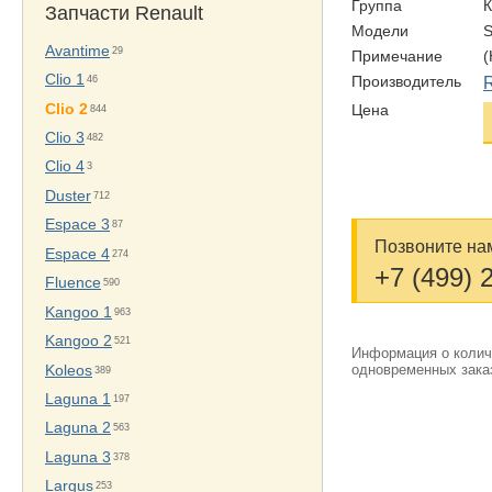
Группа
Запчасти Renault
Модели
Avantime
29
Примечание
Clio 1
46
Производитель
Clio 2
Цена
844
Clio 3
482
Clio 4
3
Duster
712
Espace 3
87
Позвоните нам
Espace 4
274
+7 (499) 
Fluence
590
Kangoo 1
963
Kangoo 2
521
Информация о количе
одновременных заказ
Koleos
389
Laguna 1
197
Laguna 2
563
Laguna 3
378
Largus
253