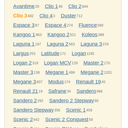
Avantime
Clio 1
Clio 2
29
46
844
Clio 3
Clio 4
Duster
482
3
712
Espace 3
Espace 4
Fluence
87
274
590
Kangoo 1
Kangoo 2
Koleos
963
521
389
Laguna 1
Laguna 2
Laguna 3
197
563
378
Largus
Latitude
Logan
253
171
1195
Logan 2
Logan MCV
Master 2
319
129
170
Master 3
Megane 1
Megane 2
138
499
1201
Megane 3
Modus
Renault 19
607
174
45
Renault 21
Safrane
Sandero
19
34
986
Sandero 2
Sandero 2 Stepway
292
90
Sandero Stepway
Scenic 1
356
459
Scenic 2
Scenic 2 Conquest
942
59