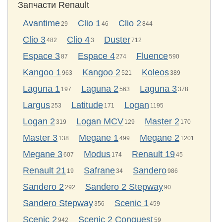
Запчасти Renault
Avantime
Clio 1
Clio 2
29
46
844
Clio 3
Clio 4
Duster
482
3
712
Espace 3
Espace 4
Fluence
87
274
590
Kangoo 1
Kangoo 2
Koleos
963
521
389
Laguna 1
Laguna 2
Laguna 3
197
563
378
Largus
Latitude
Logan
253
171
1195
Logan 2
Logan MCV
Master 2
319
129
170
Master 3
Megane 1
Megane 2
138
499
1201
Megane 3
Modus
Renault 19
607
174
45
Renault 21
Safrane
Sandero
19
34
986
Sandero 2
Sandero 2 Stepway
292
90
Sandero Stepway
Scenic 1
356
459
Scenic 2
Scenic 2 Conquest
942
59