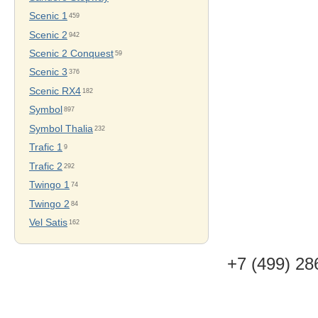
Scenic 1
459
Scenic 2
942
Scenic 2 Conquest
59
Scenic 3
376
Scenic RX4
182
Symbol
897
Symbol Thalia
232
Trafic 1
9
Trafic 2
292
Twingo 1
74
Twingo 2
84
Vel Satis
162
+7 (499) 28