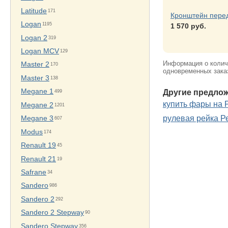
Latitude
171
Кронштейн пере
Logan
1195
1 570 руб.
Logan 2
319
Logan MCV
129
Информация о количе
Master 2
170
одновременных заказ
Master 3
138
Megane 1
Другие предлож
499
купить фары на 
Megane 2
1201
рулевая рейка Р
Megane 3
607
Modus
174
Renault 19
45
Renault 21
19
Safrane
34
Sandero
986
Sandero 2
292
Sandero 2 Stepway
90
Sandero Stepway
356