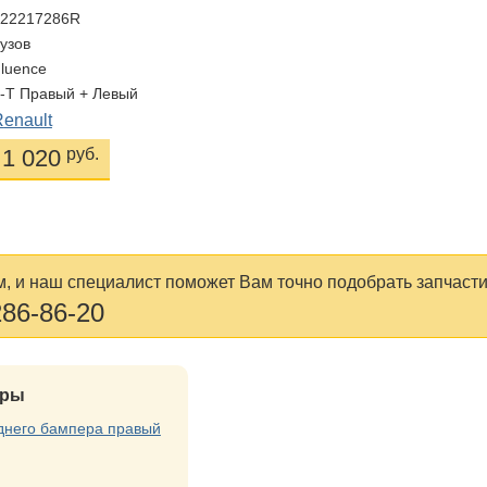
622217286R
Кузов
Fluence
К-Т Правый + Левый
Renault
1 020
руб.
, и наш специалист поможет Вам точно подобрать запчасти
286-86-20
ары
днего бампера правый