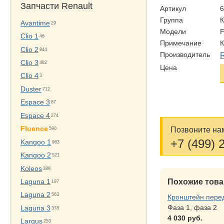
Запчасти Renault
Артикул
Группа
Avantime
29
Модели
Clio 1
46
Примечание
Clio 2
844
Производитель
Clio 3
482
Цена
Clio 4
3
Duster
712
Espace 3
87
Espace 4
274
Fluence
Позвоните нам
590
+7 (499) 
Kangoo 1
963
Kangoo 2
521
Koleos
389
Похожие тов
Laguna 1
197
Laguna 2
563
Кронштейн пере
Фаза 1, фаза 2
Laguna 3
378
4 030 руб.
Largus
253