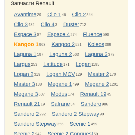
Запчасти Renault
Avantime
Clio 1
Clio 2
29
46
844
Clio 3
Clio 4
Duster
482
3
712
Espace 3
Espace 4
Fluence
87
274
590
Kangoo 1
Kangoo 2
Koleos
963
521
389
Laguna 1
Laguna 2
Laguna 3
197
563
378
Largus
Latitude
Logan
253
171
1195
Logan 2
Logan MCV
Master 2
319
129
170
Master 3
Megane 1
Megane 2
138
499
1201
Megane 3
Modus
Renault 19
607
174
45
Renault 21
Safrane
Sandero
19
34
986
Sandero 2
Sandero 2 Stepway
292
90
Sandero Stepway
Scenic 1
356
459
Scenic 2
Scenic 2 Conquest
942
59