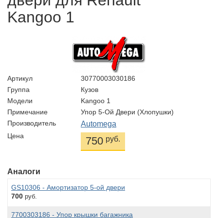
двери для Renault
Kangoo 1
Артикул
30770003030186
Группа
Кузов
Модели
Kangoo 1
Примечание
Упор 5-Ой Двери (хлопушки)
Производитель
Automega
Цена
750
руб.
Аналоги
GS10306 - Амортизатор 5-ой двери
700
руб.
7700303186 - Упор крышки багажника