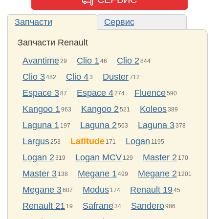
Запчасти
Сервис
Запчасти Renault
Avantime
Clio 1
Clio 2
29
46
844
Clio 3
Clio 4
Duster
482
3
712
Espace 3
Espace 4
Fluence
87
274
590
Kangoo 1
Kangoo 2
Koleos
963
521
389
Laguna 1
Laguna 2
Laguna 3
197
563
378
Largus
Latitude
Logan
253
171
1195
Logan 2
Logan MCV
Master 2
319
129
170
Master 3
Megane 1
Megane 2
138
499
1201
Megane 3
Modus
Renault 19
607
174
45
Renault 21
Safrane
Sandero
19
34
986