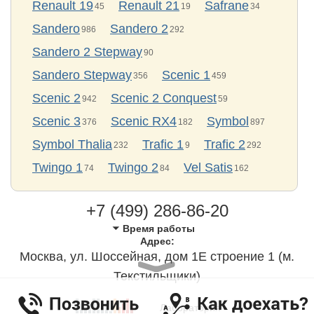
Renault 19
Renault 21
Safrane
45
19
34
Sandero
Sandero 2
986
292
Sandero 2 Stepway
90
Sandero Stepway
Scenic 1
356
459
Scenic 2
Scenic 2 Conquest
942
59
Scenic 3
Scenic RX4
Symbol
376
182
897
Symbol Thalia
Trafic 1
Trafic 2
232
9
292
Twingo 1
Twingo 2
Vel Satis
74
84
162
+7 (499) 286-86-20
Время работы
Адрес:
Москва, ул. Шоссейная, дом 1Е строение 1 (м.
Текстильщики)
Лаборатория