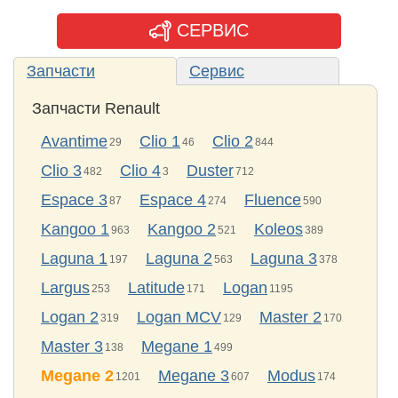
СЕРВИС
Запчасти
Сервис
Запчасти Renault
Avantime
Clio 1
Clio 2
29
46
844
Clio 3
Clio 4
Duster
482
3
712
Espace 3
Espace 4
Fluence
87
274
590
Kangoo 1
Kangoo 2
Koleos
963
521
389
Laguna 1
Laguna 2
Laguna 3
197
563
378
Largus
Latitude
Logan
253
171
1195
Logan 2
Logan MCV
Master 2
319
129
170
Master 3
Megane 1
138
499
Megane 2
Megane 3
Modus
1201
607
174