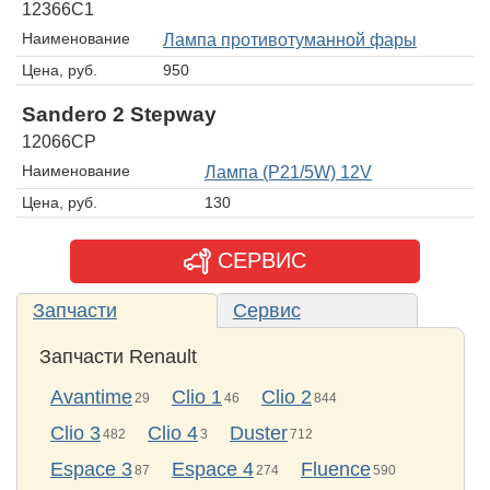
12366C1
Наименование
Лампа противотуманной фары
Цена, руб.
950
Sandero 2 Stepway
12066CP
Наименование
Лампа (P21/5W) 12V
Цена, руб.
130
СЕРВИС
Запчасти
Сервис
Запчасти Renault
Avantime
Clio 1
Clio 2
29
46
844
Clio 3
Clio 4
Duster
482
3
712
Espace 3
Espace 4
Fluence
87
274
590