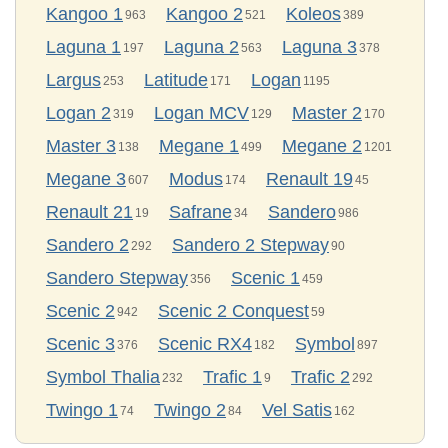
Kangoo 1
Kangoo 2
Koleos
963
521
389
Laguna 1
Laguna 2
Laguna 3
197
563
378
Largus
Latitude
Logan
253
171
1195
Logan 2
Logan MCV
Master 2
319
129
170
Master 3
Megane 1
Megane 2
138
499
1201
Megane 3
Modus
Renault 19
607
174
45
Renault 21
Safrane
Sandero
19
34
986
Sandero 2
Sandero 2 Stepway
292
90
Sandero Stepway
Scenic 1
356
459
Scenic 2
Scenic 2 Conquest
942
59
Scenic 3
Scenic RX4
Symbol
376
182
897
Symbol Thalia
Trafic 1
Trafic 2
232
9
292
Twingo 1
Twingo 2
Vel Satis
74
84
162