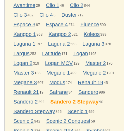
Avantime
Clio 1
Clio 2
29
46
844
Clio 3
Clio 4
Duster
482
3
712
Espace 3
Espace 4
Fluence
87
274
590
Kangoo 1
Kangoo 2
Koleos
963
521
389
Laguna 1
Laguna 2
Laguna 3
197
563
378
Largus
Latitude
Logan
253
171
1195
Logan 2
Logan MCV
Master 2
319
129
170
Master 3
Megane 1
Megane 2
138
499
1201
Megane 3
Modus
Renault 19
607
174
45
Renault 21
Safrane
Sandero
19
34
986
Sandero 2
Sandero 2 Stepway
292
90
Sandero Stepway
Scenic 1
356
459
Scenic 2
Scenic 2 Conquest
942
59
Scenic 3
Scenic RX4
Symbol
376
182
897