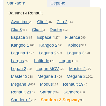
Запчасти
Сервис
Запчасти Renault
Avantime
Clio 1
Clio 2
29
46
844
Clio 3
Clio 4
Duster
482
3
712
Espace 3
Espace 4
Fluence
87
274
590
Kangoo 1
Kangoo 2
Koleos
963
521
389
Laguna 1
Laguna 2
Laguna 3
197
563
378
Largus
Latitude
Logan
253
171
1195
Logan 2
Logan MCV
Master 2
319
129
170
Master 3
Megane 1
Megane 2
138
499
1201
Megane 3
Modus
Renault 19
607
174
45
Renault 21
Safrane
Sandero
19
34
986
Sandero 2
Sandero 2 Stepway
292
90