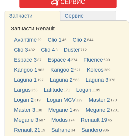
СЕРВИС
Запчасти
Сервис
Запчасти Renault
Avantime
Clio 1
Clio 2
29
46
844
Clio 3
Clio 4
Duster
482
3
712
Espace 3
Espace 4
Fluence
87
274
590
Kangoo 1
Kangoo 2
Koleos
963
521
389
Laguna 1
Laguna 2
Laguna 3
197
563
378
Largus
Latitude
Logan
253
171
1195
Logan 2
Logan MCV
Master 2
319
129
170
Master 3
Megane 1
Megane 2
138
499
1201
Megane 3
Modus
Renault 19
607
174
45
Renault 21
Safrane
Sandero
19
34
986