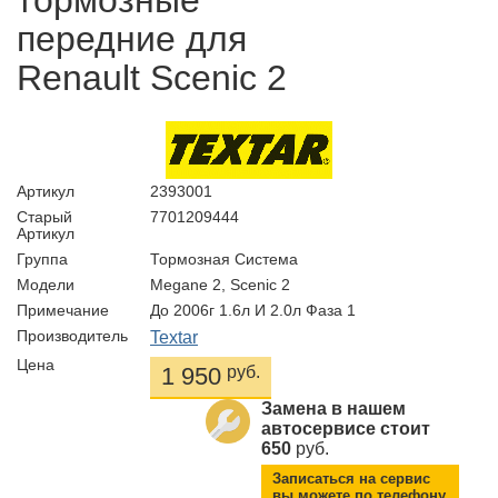
тормозные
передние для
Renault Scenic 2
Артикул
2393001
Старый
7701209444
Артикул
Группа
Тормозная Система
Модели
Megane 2, Scenic 2
Примечание
До 2006г 1.6л И 2.0л Фаза 1
Производитель
Textar
Цена
1 950
руб.
Замена в нашем
автосервисе стоит
650
руб.
Записаться на сервис
вы можете по телефону