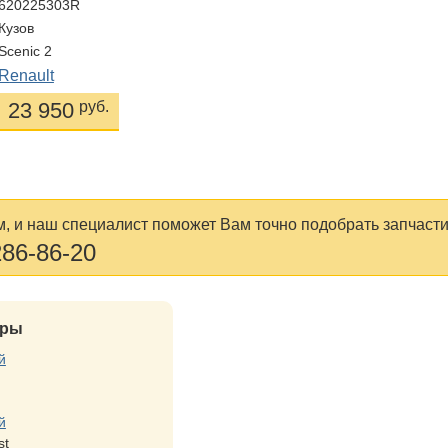
620225303R
Кузов
Scenic 2
Renault
23 950
руб.
, и наш специалист поможет Вам точно подобрать запчасти
286-86-20
ары
й
й
st