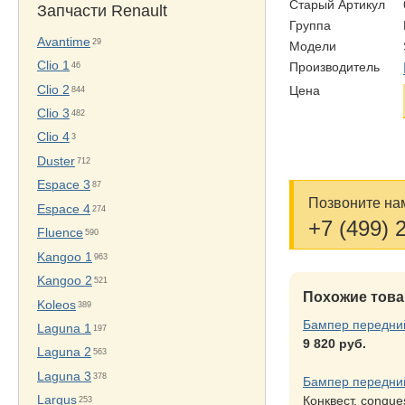
Старый Артикул
Запчасти Renault
Группа
Avantime
29
Модели
Clio 1
46
Производитель
Clio 2
Цена
844
Clio 3
482
Clio 4
3
Duster
712
Espace 3
87
Позвоните нам
Espace 4
274
+7 (499) 
Fluence
590
Kangoo 1
963
Kangoo 2
521
Похожие тов
Koleos
389
Бампер передни
Laguna 1
197
9 820 руб.
Laguna 2
563
Laguna 3
378
Бампер передни
Largus
Конквест, conque
253