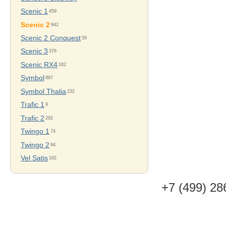
Scenic 1
459
Scenic 2
942
Scenic 2 Conquest
59
Scenic 3
376
Scenic RX4
182
Symbol
897
Symbol Thalia
232
Trafic 1
9
Trafic 2
292
Twingo 1
74
Twingo 2
84
Vel Satis
162
+7 (499) 28