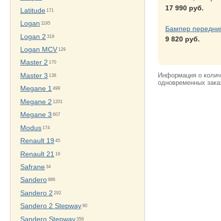
17 990 руб.
Latitude
171
Logan
1195
Бампер передни
Logan 2
319
9 820 руб.
Logan MCV
129
Master 2
170
Информация о количе
Master 3
138
одновременных заказ
Megane 1
499
Megane 2
1201
Megane 3
607
Modus
174
Renault 19
45
Renault 21
19
Safrane
34
Sandero
986
Sandero 2
292
Sandero 2 Stepway
90
Sandero Stepway
356