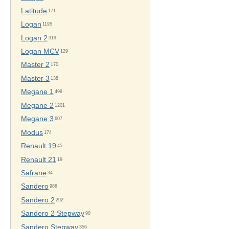
Latitude
171
Logan
1195
Logan 2
319
Logan MCV
129
Master 2
170
Master 3
138
Megane 1
499
Megane 2
1201
Megane 3
607
Modus
174
Renault 19
45
Renault 21
19
Safrane
34
Sandero
986
Sandero 2
292
Sandero 2 Stepway
90
Sandero Stepway
356