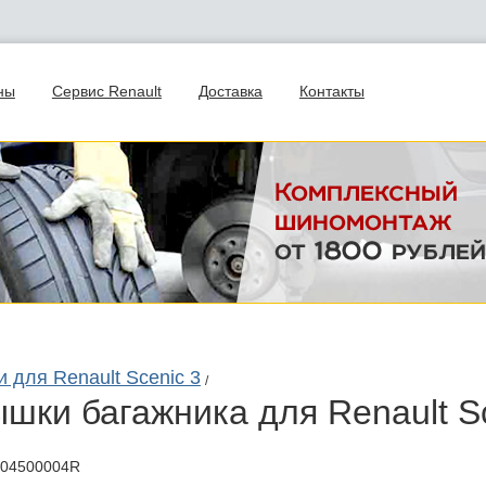
ны
Сервис Renault
Доставка
Контакты
и для Renault Scenic 3
/
ышки багажника для Renault S
904500004R