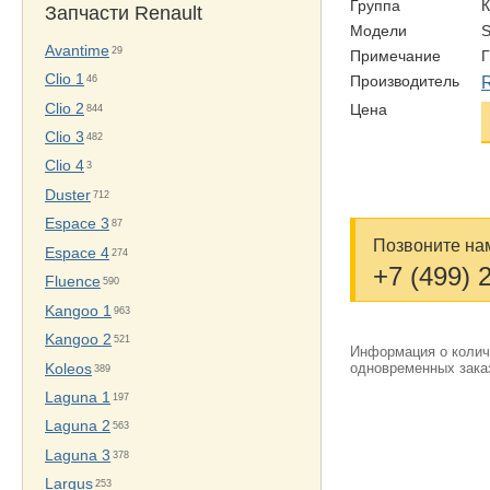
Группа
Запчасти Renault
Модели
Avantime
29
Примечание
Clio 1
46
Производитель
Clio 2
Цена
844
Clio 3
482
Clio 4
3
Duster
712
Espace 3
87
Позвоните нам
Espace 4
274
+7 (499) 
Fluence
590
Kangoo 1
963
Kangoo 2
521
Информация о количе
одновременных заказ
Koleos
389
Laguna 1
197
Laguna 2
563
Laguna 3
378
Largus
253