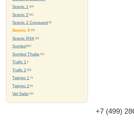
Scenic 1
459
Scenic 2
942
Scenic 2 Conquest
59
Scenic 3
376
Scenic RX4
182
Symbol
897
Symbol Thalia
232
Trafic 1
9
Trafic 2
292
Twingo 1
74
Twingo 2
84
Vel Satis
162
+7 (499) 28