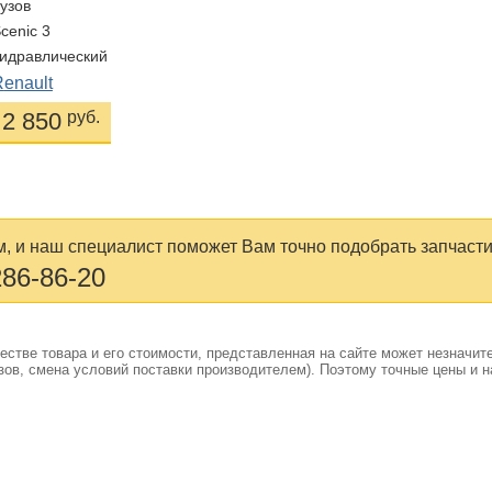
Кузов
Scenic 3
Гидравлический
Renault
2 850
руб.
, и наш специалист поможет Вам точно подобрать запчасти
286-86-20
стве товара и его стоимости, представленная на сайте может незначит
ов, смена условий поставки производителем). Поэтому точные цены и н