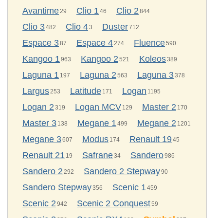
Avantime
Clio 1
Clio 2
29
46
844
Clio 3
Clio 4
Duster
482
3
712
Espace 3
Espace 4
Fluence
87
274
590
Kangoo 1
Kangoo 2
Koleos
963
521
389
Laguna 1
Laguna 2
Laguna 3
197
563
378
Largus
Latitude
Logan
253
171
1195
Logan 2
Logan MCV
Master 2
319
129
170
Master 3
Megane 1
Megane 2
138
499
1201
Megane 3
Modus
Renault 19
607
174
45
Renault 21
Safrane
Sandero
19
34
986
Sandero 2
Sandero 2 Stepway
292
90
Sandero Stepway
Scenic 1
356
459
Scenic 2
Scenic 2 Conquest
942
59