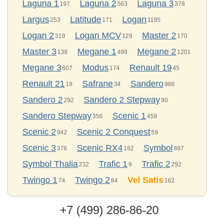
Laguna 1
Laguna 2
Laguna 3
197
563
378
Largus
Latitude
Logan
253
171
1195
Logan 2
Logan MCV
Master 2
319
129
170
Master 3
Megane 1
Megane 2
138
499
1201
Megane 3
Modus
Renault 19
607
174
45
Renault 21
Safrane
Sandero
19
34
986
Sandero 2
Sandero 2 Stepway
292
90
Sandero Stepway
Scenic 1
356
459
Scenic 2
Scenic 2 Conquest
942
59
Scenic 3
Scenic RX4
Symbol
376
182
897
Symbol Thalia
Trafic 1
Trafic 2
232
9
292
Twingo 1
Twingo 2
Vel Satis
74
84
162
+7 (499) 286-86-20