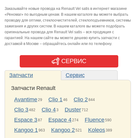
Заказывайте новые провода на Renault Vel satis в интернет магазине
«Реномаг» по выгодным ценам. В нашем каталоге вы можете выбрать
проводку для оптики, стеклоочистителей, стеклоподъемников, системы
зажигания и других систем. В нашем каталоге вы можете подобрать
оригинальные провода для Renault Vel satis – вся продукция с
гарантией. На нашем сайте вы можете дешево купить запчасти с
доставкой в Москве – обращайтесь онлайн или по телефону.
СЕРВИС
Запчасти
Сервис
Запчасти Renault
Avantime
Clio 1
Clio 2
29
46
844
Clio 3
Clio 4
Duster
482
3
712
Espace 3
Espace 4
Fluence
87
274
590
Kangoo 1
Kangoo 2
Koleos
963
521
389